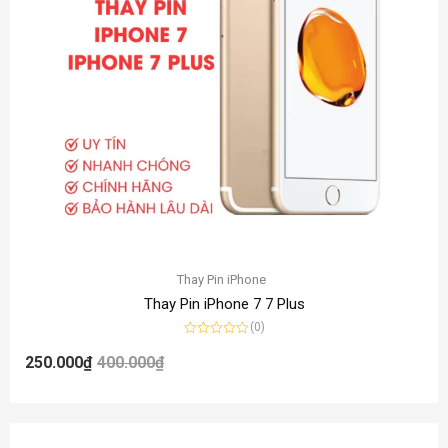
Thay Pin iPhone
Thay Pin iPhone 7 7 Plus
(0)
Được
xếp
250.000
₫
400.000
₫
hạng
0
5
sao