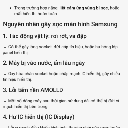
Trong trường hợp nặng:
liệt cảm ứng vùng bị sọc
, hoặc
mất hiển thị hoàn toàn.
Nguyên nhân gây sọc màn hình Samsung
1. Tác động vật lý: rơi rớt, va đập
→ Có thể gây lỏng socket, đứt cáp tín hiệu, hoặc hư hỏng lớp
panel hiển thị.
2. Máy bị vào nước, ẩm lâu ngày
→ Oxy hóa chân socket hoặc chập mạch IC hiển thị, gây nhiễu
tín hiệu hiển thị.
3. Lỗi tấm nền AMOLED
→ Một số dòng máy sau thời gian sử dụng dài có thể bị đứt vi
mạch hiển thị bên trong.
4. Hư IC hiển thị (IC Display)
→ Lỗi vi mạch điều khiển hình ảnh, thường phải sửa main hoặc