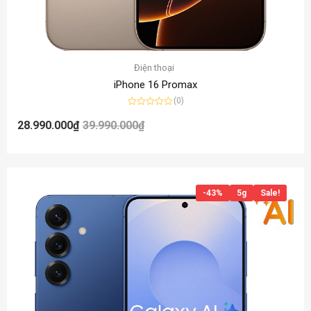
Điện thoại
iPhone 16 Promax
(0)
Được
xếp
28.990.000
₫
39.990.000
₫
hạng
0
5
sao
-43%
5g
Sale!