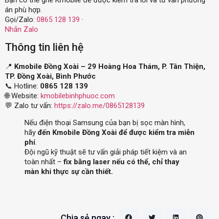
án phù hợp.
Gọi/Zalo:
0865 128 139
·
Nhắn Zalo
Thông tin liên hệ
📍
Kmobile Đồng Xoài – 29 Hoàng Hoa Thám, P. Tân Thiện,
TP. Đồng Xoài, Bình Phước
📞 Hotline:
0865 128 139
🌐 Website:
kmobilebinhphuoc.com
💬 Zalo tư vấn:
https://zalo.me/0865128139
Nếu điện thoại Samsung của bạn bị sọc màn hình,
hãy
đến Kmobile Đồng Xoài để được kiểm tra miễn
phí
.
Đội ngũ kỹ thuật sẽ tư vấn giải pháp tiết kiệm và an
toàn nhất –
fix bằng laser nếu có thể, chỉ thay
màn khi thực sự cần thiết.
Chia sẻ ngay :