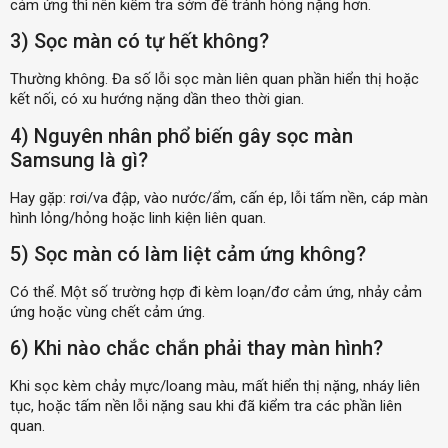
cảm ứng thì nên kiểm tra sớm để tránh hỏng nặng hơn.
3) Sọc màn có tự hết không?
Thường không. Đa số lỗi sọc màn liên quan phần hiển thị hoặc
kết nối, có xu hướng nặng dần theo thời gian.
4) Nguyên nhân phổ biến gây sọc màn
Samsung là gì?
Hay gặp: rơi/va đập, vào nước/ẩm, cấn ép, lỗi tấm nền, cáp màn
hình lỏng/hỏng hoặc linh kiện liên quan.
5) Sọc màn có làm liệt cảm ứng không?
Có thể. Một số trường hợp đi kèm loạn/đơ cảm ứng, nhảy cảm
ứng hoặc vùng chết cảm ứng.
6) Khi nào chắc chắn phải thay màn hình?
Khi sọc kèm chảy mực/loang màu, mất hiển thị nặng, nháy liên
tục, hoặc tấm nền lỗi nặng sau khi đã kiểm tra các phần liên
quan.