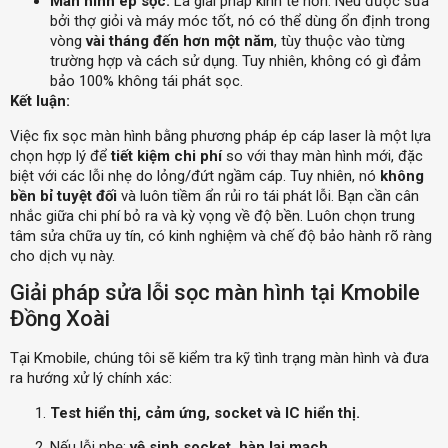
Màn hình ép sọc:
Là giải pháp kinh tế hơn. Nếu được sửa
bởi thợ giỏi và máy móc tốt, nó có thể dùng ổn định trong
vòng
vài tháng đến hơn một năm
, tùy thuộc vào từng
trường hợp và cách sử dụng. Tuy nhiên, không có gì đảm
bảo 100% không tái phát sọc.
Kết luận:
Việc fix sọc màn hình bằng phương pháp ép cáp laser là một lựa
chọn hợp lý để
tiết kiệm chi phí
so với thay màn hình mới, đặc
biệt với các lỗi nhẹ do lỏng/đứt ngầm cáp. Tuy nhiên, nó
không
bền bỉ tuyệt đối
và luôn tiềm ẩn rủi ro tái phát lỗi. Bạn cần cân
nhắc giữa chi phí bỏ ra và kỳ vọng về độ bền. Luôn chọn trung
tâm sửa chữa uy tín, có kinh nghiệm và chế độ bảo hành rõ ràng
cho dịch vụ này.
Giải pháp sửa lỗi sọc màn hình tại Kmobile
Đồng Xoài
Tại Kmobile, chúng tôi sẽ kiểm tra kỹ tình trạng màn hình và đưa
ra hướng xử lý chính xác:
Test hiển thị, cảm ứng, socket và IC hiển thị.
Nếu lỗi nhẹ:
vệ sinh socket, hàn lại mạch
.