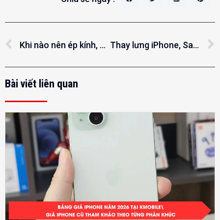
Khi nào nên ép kính, khi nào nên ép cảm iPhone? Giải thích chi tiết
Thay lưng iPhone, Samsung tại Đồng Xoài – Lấy liền, đẹp như mới, có bảo hành
Bài viết liên quan