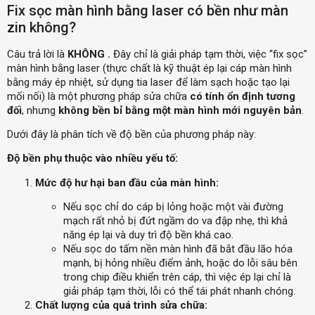
Fix sọc màn hình bằng laser có bền như màn
zin không?
Câu trả lời là
KHÔNG .
Đây chỉ là giải pháp tạm thời, việc “fix sọc”
màn hình bằng laser (thực chất là kỹ thuật ép lại cáp màn hình
bằng máy ép nhiệt, sử dụng tia laser để làm sạch hoặc tạo lại
mối nối) là một phương pháp sửa chữa
có tính ổn định tương
đối
, nhưng
không bền bỉ bằng một màn hình mới nguyên bản
.
Dưới đây là phân tích về độ bền của phương pháp này:
Độ bền phụ thuộc vào nhiều yếu tố:
Mức độ hư hại ban đầu của màn hình:
Nếu sọc chỉ do cáp bị lỏng hoặc một vài đường
mạch rất nhỏ bị đứt ngầm do va đập nhẹ, thì khả
năng ép lại và duy trì độ bền khá cao.
Nếu sọc do tấm nền màn hình đã bắt đầu lão hóa
mạnh, bị hỏng nhiều điểm ảnh, hoặc do lỗi sâu bên
trong chip điều khiển trên cáp, thì việc ép lại chỉ là
giải pháp tạm thời, lỗi có thể tái phát nhanh chóng.
Chất lượng của quá trình sửa chữa: