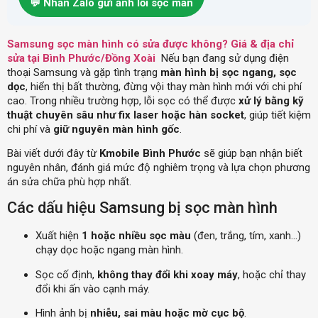
💬 Nhắn Zalo gửi ảnh lỗi sọc màn
Samsung sọc màn hình có sửa được không? Giá & địa chỉ
sửa tại Bình Phước/Đồng Xoài
Nếu bạn đang sử dụng điện
thoại Samsung và gặp tình trạng
màn hình bị sọc ngang, sọc
dọc
, hiển thị bất thường, đừng vội thay màn hình mới với chi phí
cao. Trong nhiều trường hợp, lỗi sọc có thể được
xử lý bằng kỹ
thuật chuyên sâu như fix laser hoặc hàn socket
, giúp tiết kiệm
chi phí và
giữ nguyên màn hình gốc
.
Bài viết dưới đây từ
Kmobile Bình Phước
sẽ giúp bạn nhận biết
nguyên nhân, đánh giá mức độ nghiêm trọng và lựa chọn phương
án sửa chữa phù hợp nhất.
Các dấu hiệu Samsung bị sọc màn hình
Xuất hiện
1 hoặc nhiều sọc màu
(đen, trắng, tím, xanh…)
chạy dọc hoặc ngang màn hình.
Sọc cố định,
không thay đổi khi xoay máy
, hoặc chỉ thay
đổi khi ấn vào cạnh máy.
Hình ảnh bị
nhiễu, sai màu hoặc mờ cục bộ
.