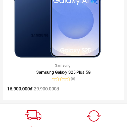
Samsung
Samsung Galaxy S25 Plus 5G
(0)
Được
xếp
16.900.000
₫
29.900.000
₫
hạng
0
5
sao