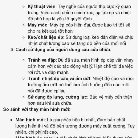
Kỹ thuật viên:
Tay nghề của người thợ cực kỳ quan
trọng. Việc canh chỉnh chính xác, áp lực ép và nhiệt
độ phù hợp là yếu tố quyết định.
Máy móc:
Máy ép cáp hiện đại, được bảo trì tốt sẽ
cho ra kết quả tốt hơn.
Keo/chất liệu ép:
Sử dụng loại keo dẫn điện và chịu
nhiệt chất lượng cao sẽ tăng độ bền của mối nối.
Cách sử dụng của người dùng sau sửa chữa:
Tránh va đập:
Dù đã sửa, màn hình ép cáp vẫn nhạy
cảm hơn với các tác động vật lý. Hạn chế tối đa việc
rơi rớt, va đập mạnh.
Tránh nhiệt độ cao và ẩm ướt:
Nhiệt độ cao và môi
trường ẩm ướt có thể làm ảnh hưởng đến các mối
nối đã được ép lại.
Sử dụng ốp lưng, cường lực:
Bảo vệ máy cẩn thận
hơn sau khi sửa chữa.
So sánh với thay màn hình mới:
Màn hình mới:
Là giải pháp bền bỉ nhất, đảm bảo chất
lượng hiển thị và độ bền tương đương máy xuất xưởng. Tuy
nhiên, chi phí rất cao.