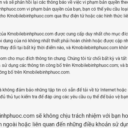
và sẽ phản hồi lại các thông báo về việc vi phạm bản quyền theo
inhphuoc.com vi phạm bản quyền của bạn, bạn có thể yêu cầu loại 
o Kmobilebinhphuoc.com qua thư điện tử hoặc các hình thức liê
ụ của Kmobilebinhphuoc.com được cung cấp duy nhất cho mục đíc
nội dung của nó không nhất thiết phải hoàn chỉnh hoặc được cập n
ay đổi tại bất kỳ thời điểm nào, và Kmobilebinhphuoc.com không
 cho mục đích thông tin chung. Chúng tôi từ chối bất kỳ và tất c
quả sử dụng các thông tin công bố trên Kmobilebinhphuoc.com; và b
công bố trên Kmobilebinhphuoc.com.
 không đảm bảo những tập tin có sẵn để tải về từ Internet hoặc
 đủ thủ tục kiểm tra để đáp ứng các yêu cầu cụ thể để bảo vệ bạn
inhphuoc.com sẽ không chịu trách nhiệm với bạn ho
ên ngoài hoặc liên quan đến những điều khoản sử dụ