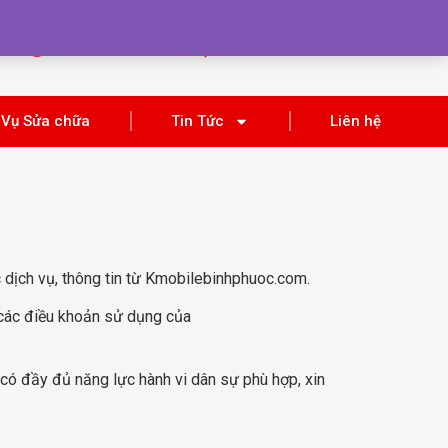
Tra Cứu
THÔNG TIN
BẢO HÀNH
KHUYẾN MÃI
 Vụ Sửa chữa
Tin Tức
Liên hệ
c dịch vụ, thông tin từ Kmobilebinhphuoc.com.
 các điều khoản sử dụng của
ó đầy đủ năng lực hành vi dân sự phù hợp, xin