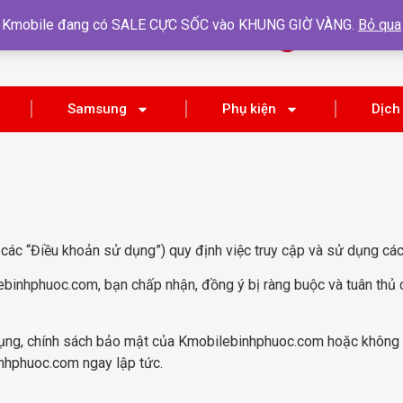
Kmobile đang có SALE CỰC SỐC vào KHUNG GIỜ VÀNG.
Bỏ qua
HOTLINE
Tìm kiếm
0865 128 139
Samsung
Phụ kiện
Dịch
 các “Điều khoản sử dụng”) quy định việc truy cập và sử dụng cá
ebinhphuoc.com, bạn chấp nhận, đồng ý bị ràng buộc và tuân thủ
ụng, chính sách bảo mật của Kmobilebinhphuoc.com hoặc không c
inhphuoc.com ngay lập tức.