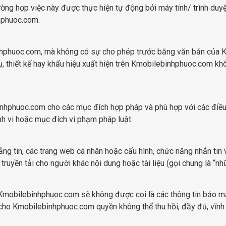
ng hợp việc này được thực hiện tự động bởi máy tính/ trình duyệ
hphuoc.com.
hphuoc.com, mà không có sự cho phép trước bằng văn bản của K
 thiết kế hay khẩu hiệu xuất hiện trên Kmobilebinhphuoc.com khôn
inhphuoc.com cho các mục đích hợp pháp và phù hợp với các đi
h vi hoặc mục đích vi phạm pháp luật.
 tin, các trang web cá nhân hoặc cấu hình, chức năng nhắn tin v
truyền tải cho người khác nội dung hoặc tài liệu (gọi chung là “n
 Kmobilebinhphuoc.com sẽ không được coi là các thông tin bảo m
o Kmobilebinhphuoc.com quyền không thể thu hồi, đầy đủ, vĩnh viễ