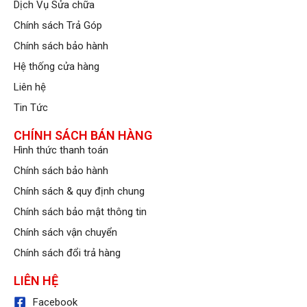
hảo trong một thân
Dịch Vụ Sửa chữa
máy của
dòng Galaxy
Chính sách Trả Góp
S
. Giờ đây, bạn có thể
dễ dàng phác thảo, ghi
Chính sách bảo hành
chú lại những ý tưởng
Hệ thống cửa hàng
vô cùng nhanh chóng
với độ trễ đã được cải
Liên hệ
thiện cho cảm giác viết
Tin Tức
vẽ vô cùng chân thật.
CHÍNH SÁCH BÁN HÀNG
Hình thức thanh toán
Chính sách bảo hành
Chính sách & quy định chung
Cấu hình mạnh
mẽ với
Chính sách bảo mật thông tin
Snapdragon 8
Chính sách vận chuyển
Gen 1
Chính sách đổi trả hàng
Hiệu năng trên Galaxy
LIÊN HỆ
S22 Ultra 5G là điều
khỏi bàn cãi khi máy sử
Facebook