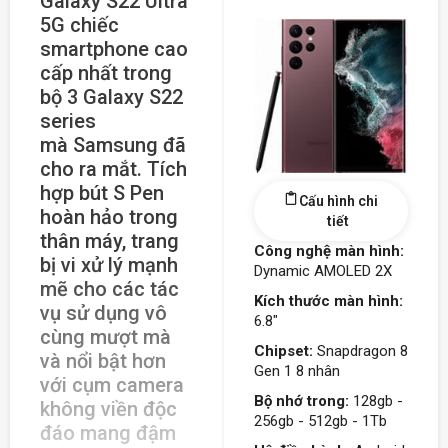
Galaxy S22 Ultra
5G chiếc
smartphone cao
cấp nhất trong
bộ 3 Galaxy S22
series
mà Samsung đã
cho ra mắt. Tích
hợp bút S Pen
Cấu hình chi
hoàn hảo trong
tiết
thân máy, trang
Công nghệ màn hình:
bị vi xử lý mạnh
Dynamic AMOLED 2X
mẽ cho các tác
Kích thước màn hình:
vụ sử dụng vô
6.8"
cùng mượt mà
Chipset:
Snapdragon 8
và nổi bật hơn
Gen 1 8 nhân
với cụm camera
Bộ nhớ trong:
128gb -
không viền độc
256gb - 512gb - 1Tb
đáo mang đậm