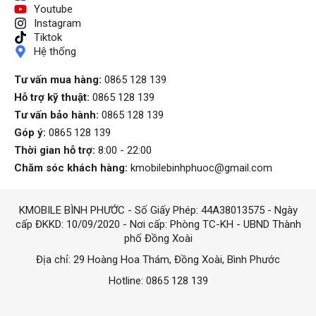
dụng chip Snapdragon
Youtube
8 Gen 1 vô cùng mạnh
Instagram
mẽ với tiến trình sản
Tiktok
xuất 4 nm. Khi máy
Hệ thống
chơi game cũng chỉ ấm
lên một chút ở vị trí
Tư vấn mua hàng:
0865 128 139
cụm camera chứ
Hỗ trợ kỹ thuật:
0865 128 139
không hoàn toàn quá
Tư vấn bảo hành:
0865 128 139
nóng như những sản
phẩm khác khi dùng
Góp ý:
0865 128 139
cùng con chip này. Máy
Thời gian hỗ trợ:
8:00 - 22:00
dễ dàng vượt qua được
Chăm sóc khách hàng:
kmobilebinhphuoc@gmail.com
các tựa game Liên
Quân, PUBG Mobile, cài
đặt cấu hình tối đa thì
KMOBILE BÌNH PHƯỚC - Số Giấy Phép: 44A38013575 - Ngày
biểu đồ FPS trên
cấp ĐKKD: 10/09/2020 - Nơi cấp: Phòng TC-KH - UBND Thành
Galaxy S22 Ultra 5G
phố Đồng Xoài
vẫn khá ổn định, không
bị drop quá nhiều. Kể
Địa chỉ: 29 Hoàng Hoa Thám, Đồng Xoài, Bình Phước
cả tựa game Genshin
Hotline: 0865 128 139
Impact ở mức đồ họa
mặc định thì máy chơi
vẫn mượt mà, đồ họa