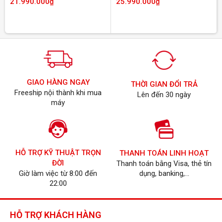
21.990.000
₫
25.990.000
₫
thoại
được làm nhám
nên hạn chế tốt việc
bám dấu vân tay, có
thiết kế cũng khá đơn
giản nhưng vẫn toát lên
vẻ sang trọng và cao
cấp của chiếc máy.
Cụm camera sau trên
GIAO HÀNG NGAY
Galaxy S22 Ultra 5G
THỜI GIAN ĐỔI TRẢ
Freeship nội thành khi mua
được thiết kế trần tạo
Lên đến 30 ngày
máy
cảm giác gọn gàng và
cũng tạo nên một điểm
nhấn độc đáo cho
chiếc máy.
HỖ TRỢ KỸ THUẬT TRỌN
THANH TOÁN LINH HOẠT
ĐỜI
Thanh toán bằng Visa, thẻ tín
Giờ làm việc từ 8:00 đến
dụng, banking,...
22:00
Có thể nói Galaxy S22
Ultra 5G chính là chiếc
máy đầu tiên được tích
HỖ TRỢ KHÁCH HÀNG
hợp bút S Pen hoàn