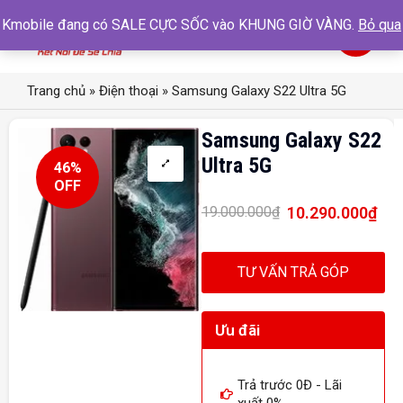
Kmobile đang có SALE CỰC SỐC vào KHUNG GIỜ VÀNG.
Bỏ qua
0
Trang chủ
»
Điện thoại
»
Samsung Galaxy S22 Ultra 5G
Samsung Galaxy S22
Ultra 5G
46%
OFF
10.290.000
₫
19.000.000
₫
TƯ VẤN TRẢ GÓP
Ưu đãi
Trả trước 0Đ - Lãi
xuất 0%