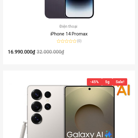
Điện thoại
iPhone 14 Promax
(0)
Được
xếp
16.990.000
₫
32.000.000
₫
hạng
0
5
sao
-45%
5g
Sale!