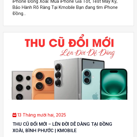
iPhone Đồng Xoài: Mua iPhone Giá Tốt, Test Máy Kỹ,
Bảo Hành Rõ Ràng Tại Kmobile Bạn đang tìm iPhone
Đồng...
13 Tháng mười hai, 2025
THU CŨ ĐỔI MỚI – LÊN ĐỜI DỄ DÀNG TẠI ĐỒNG
XOÀI, BÌNH PHƯỚC | KMOBILE