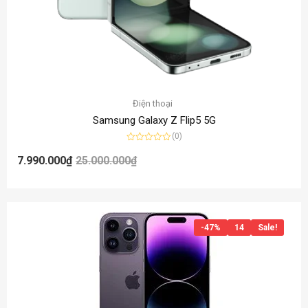
Điện thoại
Samsung Galaxy Z Flip5 5G
(0)
Được
xếp
7.990.000
₫
25.000.000
₫
hạng
0
5
sao
-47%
14
Sale!