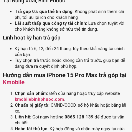
Tại Đồng Xoài, Bình Phước
Trả góp 0% qua thẻ tín dụng:
Không phát sinh thêm chi
phí, tối ưu lợi ích cho khách hàng.
Lãi suất thấp qua công ty tài chính:
Lựa chọn tuyệt vời
cho khách hàng không sở hữu thẻ tín dụng.
Linh hoạt kỳ hạn trả góp
Kỳ hạn từ 6, 12, đến 24 tháng, tùy theo khả năng tài chính
của bạn.
Tùy chọn trả trước hoặc không cần trả trước, giúp bạn dễ
dàng đưa ra quyết định phù hợp.
Hướng dẫn mua iPhone 15 Pro Max trả góp tại
Kmobile
Chọn sản phẩm:
Đến cửa hàng hoặc truy cập website
kmobilebinhphuoc.com
.
Chuẩn bị giấy tờ:
CMND/CCCD, sổ hộ khẩu hoặc bằng lái
xe.
Liên hệ:
Gọi ngay hotline
0865 128 139
để được tư vấn
chi tiết.
Hoàn tất thủ tục:
Ký hợp đồng và nhận máy ngay tại cửa