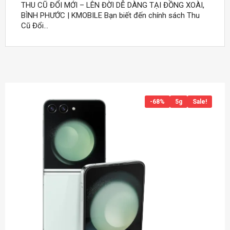
THU CŨ ĐỔI MỚI – LÊN ĐỜI DỄ DÀNG TẠI ĐỒNG XOÀI,
BÌNH PHƯỚC | KMOBILE Bạn biết đến chính sách Thu
Cũ Đổi...
-68%
5g
Sale!