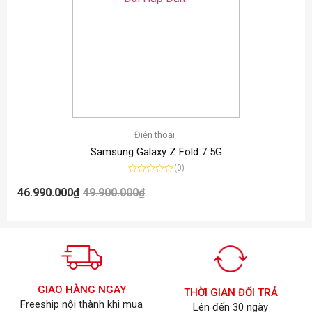
Điện thoại
Samsung Galaxy Z Fold 7 5G
(0)
Được
xếp
46.990.000
₫
49.900.000
₫
hạng
0
5
sao
GIAO HÀNG NGAY
THỜI GIAN ĐỔI TRẢ
Freeship nội thành khi mua
Lên đến 30 ngày