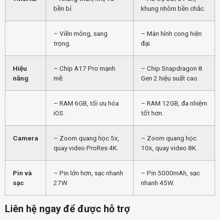
bền bỉ.
khung nhôm bền chắc.
– Viền mỏng, sang
– Màn hình cong hiện
trọng.
đại.
Hiệu
– Chip A17 Pro mạnh
– Chip Snapdragon 8
năng
mẽ.
Gen 2 hiệu suất cao.
– RAM 6GB, tối ưu hóa
– RAM 12GB, đa nhiệm
iOS.
tốt hơn.
Camera
– Zoom quang học 5x,
– Zoom quang học
quay video ProRes 4K.
10x, quay video 8K.
Pin và
– Pin lớn hơn, sạc nhanh
– Pin 5000mAh, sạc
sạc
27W.
nhanh 45W.
Liên hệ ngay để được hỗ trợ