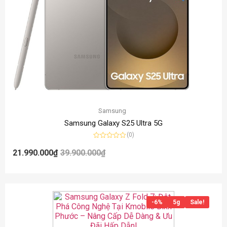
Samsung
Samsung Galaxy S25 Ultra 5G
(0)
Được
xếp
21.990.000
₫
39.900.000
₫
hạng
0
5
sao
-6%
5g
Sale!