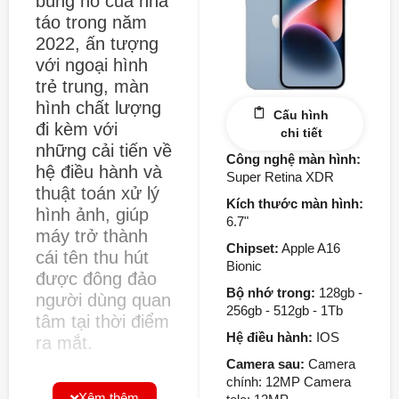
bùng nổ của nhà
táo trong năm
2022, ấn tượng
với ngoại hình
trẻ trung, màn
hình chất lượng
Cấu hình
đi kèm với
chi tiết
những cải tiến về
Công nghệ màn hình:
hệ điều hành và
Super Retina XDR
thuật toán xử lý
Kích thước màn hình:
hình ảnh, giúp
6.7"
máy trở thành
Chipset:
Apple A16
cái tên thu hút
Bionic
được đông đảo
Bộ nhớ trong:
128gb -
người dùng quan
256gb - 512gb - 1Tb
tâm tại thời điểm
Hệ điều hành:
IOS
ra mắt.
Camera sau:
Camera
iPhone 14 sở
chính: 12MP Camera
Xêm thêm