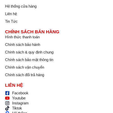
tay, điều này càng
Hệ thống cửa hàng
thêm lộ rõ ở những
phiên bản có màu đậm
Liên hệ
như đen và đỏ, còn ở
Tin Tức
các phiên bản màu
sáng như xanh dương,
CHÍNH SÁCH BÁN HÀNG
trắng và tím nhạt thì
điều này cũng được cải
Hình thức thanh toán
thiện.
Chính sách bảo hành
Chính sách & quy định chung
Tuy nhiên đây cũng là
Chính sách bảo mật thông tin
điều thường gặp trên
các mẫu điện thoại có
Chính sách vận chuyển
mặt lưng kính nên
Chính sách đổi trả hàng
mình cũng không xem
đây là điểm trừ dành
LIÊN HỆ
cho iPhone 14, bằng
cách trang bị thêm ốp
Facebook
lưng là ta đã có thể
Youtube
khắc phục hoàn toàn
Instagram
tình trạng trên và còn
Tiktok
tăng thêm độ bền cho