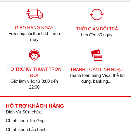
dùng hơn, kể cả những
bạn nữ có bàn tay nhỏ
nhắn.
GIAO HÀNG NGAY
THỜI GIAN ĐỔI TRẢ
Freeship nội thành khi mua
Mặt lưng của điện thoại
Lên đến 30 ngày
máy
được thiết kế từ kính
cường lực và hoàn
thiện theo kiểu nhẵn
bóng, theo mình thì
cách làm này giúp cho
iPhone 14 trông cuốn
HỖ TRỢ KỸ THUẬT TRỌN
THANH TOÁN LINH HOẠT
hút hơn, bên cạnh đó
ĐỜI
Thanh toán bằng Visa, thẻ tín
nó máy cũng khá bền
Giờ làm việc từ 8:00 đến
dụng, banking,...
bỉ có thể mang lại khả
22:00
năng chống chịu các
vết xước được tốt hơn.
HỖ TRỢ KHÁCH HÀNG
Dịch Vụ Sửa chữa
Có một lưu ý nhỏ ở
Chính sách Trả Góp
phần thiết kế là máy
khá dễ bám dấu vân
Chính sách bảo hành