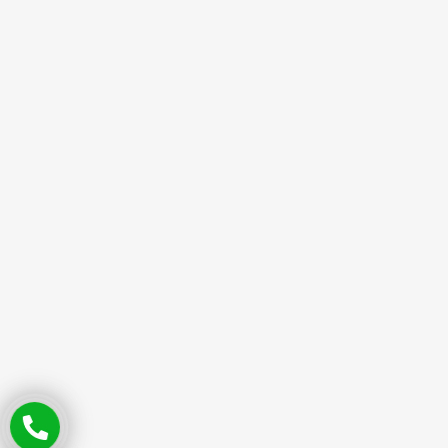
dụng màn hình kiểu
giọt nữa, màn
hình Dynamic Island
chỉ xuất hiện trên dòng
sản phẩm Pro của
hãng, như
iPhone 14
Pro
và
iPhone 14 Pro
Max
.
Màn hình của
điện
thoại iPhone
có kích
thước 6.1 inch, độ
phân giải 1170 x 2532
Pixels, mật độ điểm
ảnh mà máy mang đến
khá cao, theo như hãng
công bố thì iPhone 14
có mật độ điểm ảnh
khoảng 460 ppi.
Điều mà mình khá ấn