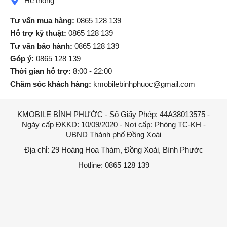
Hệ thống
điện thoại. Năm nay
Apple cho ra mắt hai
Tư vấn mua hàng:
0865 128 139
phiên bản có màu mới
Hỗ trợ kỹ thuật:
0865 128 139
dành cho iPhone 14 là
Tư vấn bảo hành:
0865 128 139
tím nhạt và xanh
Góp ý:
0865 128 139
dương, theo mình thấy
thì màu xanh này có
Thời gian hỗ trợ:
8:00 - 22:00
màu dịu nhẹ hơn so
Chăm sóc khách hàng:
kmobilebinhphuoc@gmail.com
với iPhone 13. Vậy nên
nhờ màu sắc mà mình
có thể dễ dàng phân
KMOBILE BÌNH PHƯỚC - Số Giấy Phép: 44A38013575 -
biệt giữa hai dòng điện
Ngày cấp ĐKKD: 10/09/2020 - Nơi cấp: Phòng TC-KH -
thoại, nếu muốn mọi
UBND Thành phố Đồng Xoài
người xung quanh biết
Địa chỉ: 29 Hoàng Hoa Thám, Đồng Xoài, Bình Phước
được rằng bạn đang
sở hữu iPhone 14 thì
Hotline: 0865 128 139
hai màu sắc này sẽ là
sự lựa chọn rất phù
hợp.