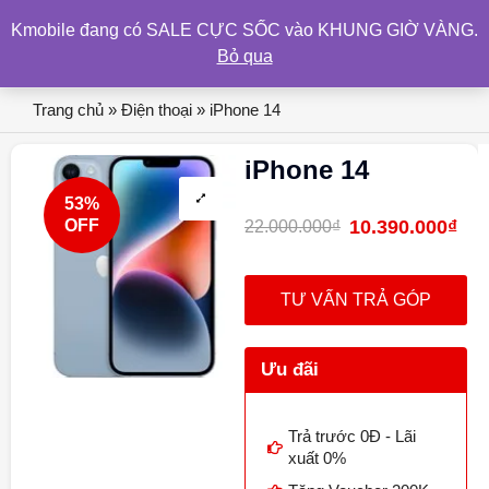
Kmobile đang có SALE CỰC SỐC vào KHUNG GIỜ VÀNG.
0
Bỏ qua
Trang chủ
»
Điện thoại
»
iPhone 14
iPhone 14
53%
OFF
10.390.000
₫
22.000.000
₫
TƯ VẤN TRẢ GÓP
Ưu đãi
Trả trước 0Đ - Lãi
xuất 0%