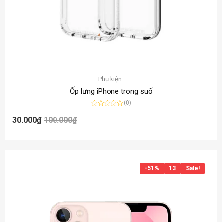
Phụ kiện
Ốp lưng iPhone trong suố
(0)
Được
xếp
30.000
₫
100.000
₫
hạng
0
5
sao
-51%
13
Sale!