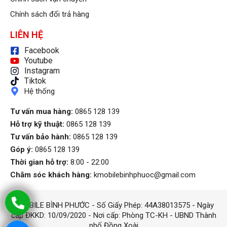
Chính sách đổi trả hàng
LIÊN HỆ
Facebook
Youtube
Instagram
Tiktok
Hệ thống
Tư vấn mua hàng:
0865 128 139
Hỗ trợ kỹ thuật:
0865 128 139
Tư vấn bảo hành:
0865 128 139
Góp ý:
0865 128 139
Thời gian hỗ trợ:
8:00 - 22:00
Chăm sóc khách hàng:
kmobilebinhphuoc@gmail.com
KMOBILE BÌNH PHƯỚC - Số Giấy Phép: 44A38013575 - Ngày
cấp ĐKKD: 10/09/2020 - Nơi cấp: Phòng TC-KH - UBND Thành
phố Đồng Xoài