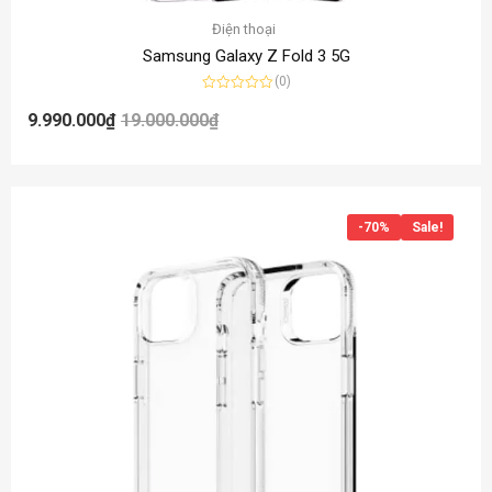
Điện thoại
Samsung Galaxy Z Fold 3 5G
(0)
Được
xếp
9.990.000
₫
19.000.000
₫
hạng
0
5
sao
-70%
Sale!