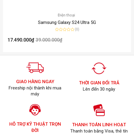
Điện thoại
Samsung Galaxy S24 Ultra 5G
(0)
Được
xếp
17.490.000
₫
39.000.000
₫
hạng
0
5
sao
GIAO HÀNG NGAY
THỜI GIAN ĐỔI TRẢ
Freeship nội thành khi mua
Lên đến 30 ngày
máy
HỖ TRỢ KỸ THUẬT TRỌN
THANH TOÁN LINH HOẠT
ĐỜI
Thanh toán bằng Visa, thẻ tín