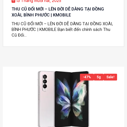
13 Tháng mười hai, 2025
THU CŨ ĐỔI MỚI – LÊN ĐỜI DỄ DÀNG TẠI ĐỒNG
XOÀI, BÌNH PHƯỚC | KMOBILE
THU CŨ ĐỔI MỚI – LÊN ĐỜI DỄ DÀNG TẠI ĐỒNG XOÀI,
BÌNH PHƯỚC | KMOBILE Bạn biết đến chính sách Thu
Cũ Đổi...
-47%
5g
Sale!