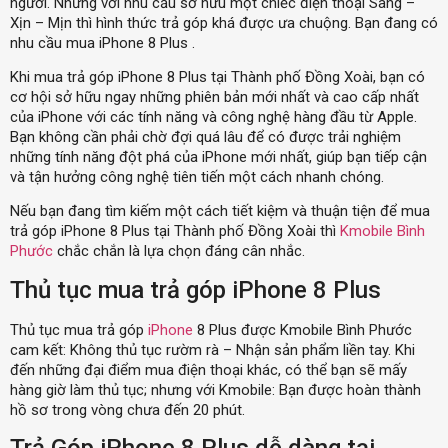
người. Nhưng với nhu cầu sở hữu một chiếc điện thoại Sang –
Xịn – Mịn thì hình thức trả góp khá được ưa chuộng. Bạn đang có
nhu cầu mua iPhone 8 Plus .
Khi mua trả góp iPhone 8 Plus tại Thành phố Đồng Xoài, bạn có
cơ hội sở hữu ngay những phiên bản mới nhất và cao cấp nhất
của iPhone với các tính năng và công nghệ hàng đầu từ Apple.
Bạn không cần phải chờ đợi quá lâu để có được trải nghiệm
những tính năng đột phá của iPhone mới nhất, giúp bạn tiếp cận
và tận hưởng công nghệ tiên tiến một cách nhanh chóng.
Nếu bạn đang tìm kiếm một cách tiết kiệm và thuận tiện để mua
trả góp iPhone 8 Plus tại Thành phố Đồng Xoài thì
Kmobile Bình
Phước
chắc chắn là lựa chọn đáng cân nhắc.
Thủ tục mua trả góp iPhone 8 Plus
Thủ tục mua trả góp
iPhone
8 Plus được Kmobile Bình Phước
cam kết: Không thủ tục rườm rà – Nhận sản phẩm liền tay. Khi
đến những đại điểm mua điện thoại khác, có thể bạn sẽ mấy
hàng giờ làm thủ tục; nhưng với Kmobile: Bạn được hoàn thành
hồ sơ trong vòng chưa đến 20 phút.