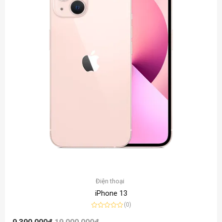
Điện thoại
iPhone 13
(0)
Được
xếp