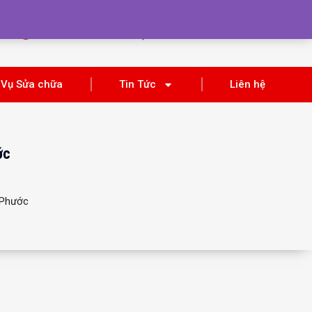
Tra Cứu
THÔNG TIN
BẢO HÀNH
KHUYẾN MÃI
 Vụ Sửa chữa
Tin Tức
Liên hệ
ớc
 Phước