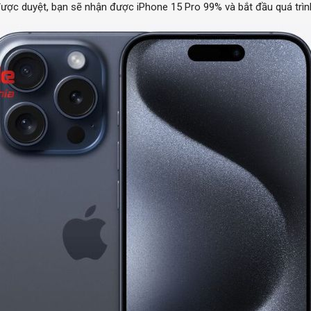
ược duyệt, bạn sẽ nhận được iPhone 15 Pro 99% và bắt đầu quá trìn