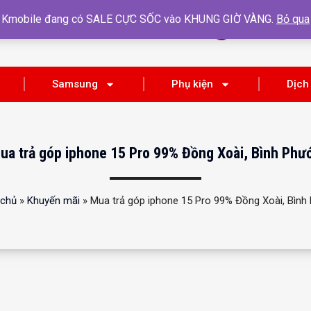
Kmobile đang có SALE CỰC SỐC vào KHUNG GIỜ VÀNG.
Bỏ qua
HOTLINE
Tìm kiếm
0865 128 139
Samsung
Phụ kiện
Dịch
ua trả góp iphone 15 Pro 99% Đồng Xoài, Bình Phư
 chủ
»
Khuyến mãi
»
Mua trả góp iphone 15 Pro 99% Đồng Xoài, Bình