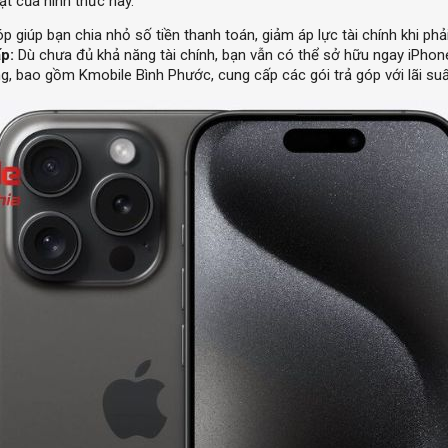
ật của hình thức này.
p giúp bạn chia nhỏ số tiền thanh toán, giảm áp lực tài chính khi phả
p:
Dù chưa đủ khả năng tài chính, bạn vẫn có thể sở hữu ngay iPhone
, bao gồm Kmobile Bình Phước, cung cấp các gói trả góp với lãi suất