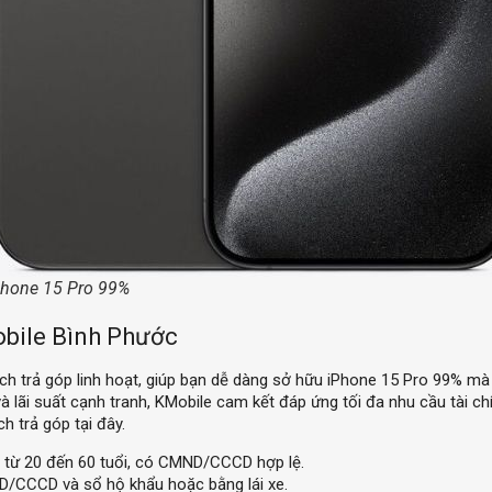
Iphone 15 Pro 99%
obile Bình Phước
 trả góp linh hoạt, giúp bạn dễ dàng sở hữu iPhone 15 Pro 99% mà k
và lãi suất cạnh tranh, KMobile cam kết đáp ứng tối đa nhu cầu tài 
h trả góp tại đây.
từ 20 đến 60 tuổi, có CMND/CCCD hợp lệ.
/CCCD và sổ hộ khẩu hoặc bằng lái xe.